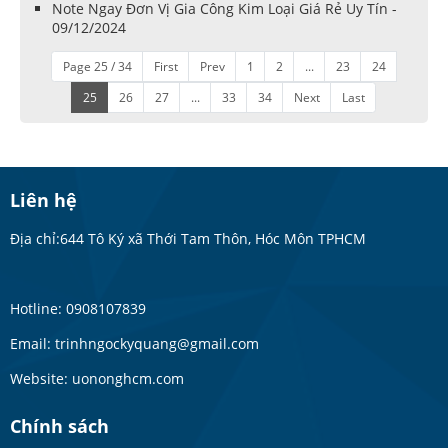
Note Ngay Đơn Vị Gia Công Kim Loại Giá Rẻ Uy Tín -
09/12/2024
Page 25 / 34
First
Prev
1
2
...
23
24
25
26
27
...
33
34
Next
Last
Liên hệ
Địa chỉ:644 Tô Ký xã Thới Tam Thôn, Hóc Môn TPHCM
Hotline: 0908107839
Email: trinhngockyquang@gmail.com
Website: uononghcm.com
Chính sách