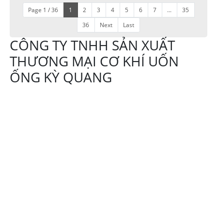
Page 1 / 36
1
2
3
4
5
6
7
...
35
36
Next
Last
CÔNG TY TNHH SẢN XUẤT
THƯƠNG MẠI CƠ KHÍ UỐN
ỐNG KỲ QUANG
Địa chỉ:644 Tô Ký
xã Thới Tam Thôn,
Hóc Môn TPHCM
Hotline:
0908107839
Email:
trinhngockyquang@gmail.com