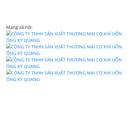
Website:
uononghcm.com
Mạng xã hội: