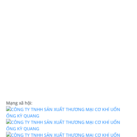
Địa chỉ:644 Tô Ký
xã Thới Tam Thôn,
Hóc Môn TPHCM
Hotline:
0908107839
Email:
trinhngockyquang@gmail.com
Website:
uononghcm.com
Mạng xã hội: