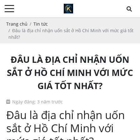
Trang chủ
Tin tức
Đâu là địa chỉ nhận uốn sắt ở Hồ Chí Minh với mức giá tốt
nhất?
ĐÂU LÀ ĐỊA CHỈ NHẬN UỐN
SẮT Ở HỒ CHÍ MINH VỚI MỨC
GIÁ TỐT NHẤT?
Ngày đăng: 3 năm trước
Đâu là địa chỉ nhận uốn
sắt ở Hồ Chí Minh với