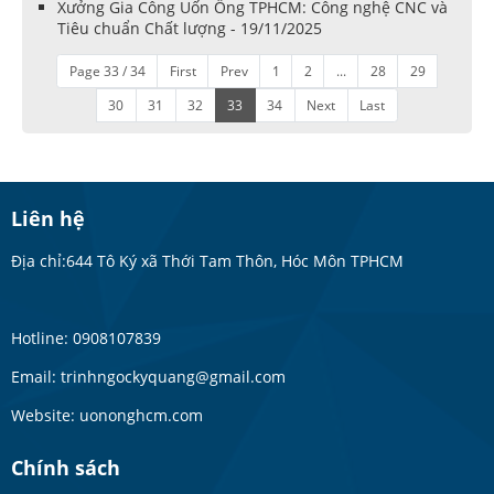
Xưởng Gia Công Uốn Ống TPHCM: Công nghệ CNC và
Tiêu chuẩn Chất lượng - 19/11/2025
Page 33 / 34
First
Prev
1
2
...
28
29
30
31
32
33
34
Next
Last
Liên hệ
Địa chỉ:644 Tô Ký xã Thới Tam Thôn, Hóc Môn TPHCM
Hotline: 0908107839
Email: trinhngockyquang@gmail.com
Website: uononghcm.com
Chính sách