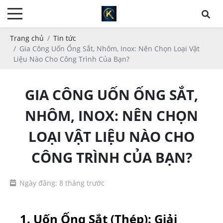
Trang chủ
Tin tức
Gia Công Uốn Ống Sắt, Nhôm, Inox: Nên Chọn Loại Vật
Liệu Nào Cho Công Trình Của Bạn?
GIA CÔNG UỐN ỐNG SẮT,
NHÔM, INOX: NÊN CHỌN
LOẠI VẬT LIỆU NÀO CHO
CÔNG TRÌNH CỦA BẠN?
Ngày đăng: 8 tháng trước
1. Uốn Ống Sắt (Thép): Giải