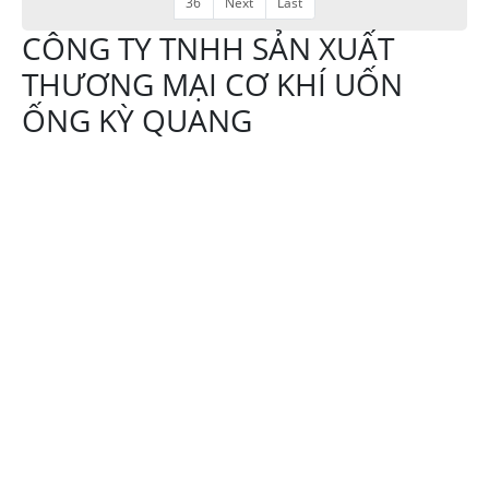
36
Next
Last
CÔNG TY TNHH SẢN XUẤT
THƯƠNG MẠI CƠ KHÍ UỐN
ỐNG KỲ QUANG
Địa chỉ:644 Tô Ký
xã Thới Tam Thôn,
Hóc Môn TPHCM
Hotline:
0908107839
Email:
trinhngockyquang@gmail.com
Website: