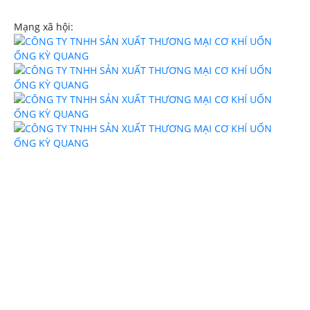
uononghcm.com
Mạng xã hội: