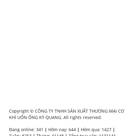
Copyright © CÔNG TY TNHH SẢN XUẤT THƯƠNG MẠI CƠ
KHÍ UỐN ỐNG KỲ QUANG. All rights reserved.
Đang online: 341
|
Hôm nay: 644
|
Hôm qua: 1427
|
Tuần: 8253
|
Tháng: 41148
|
Tổng truy cập: 1131141