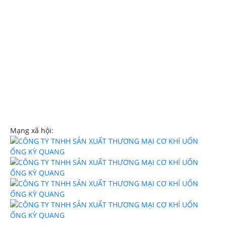
Hóc Môn TPHCM
Hotline:
0908107839
Email:
trinhngockyquang@gmail.com
Website:
uononghcm.com
Mạng xã hội: