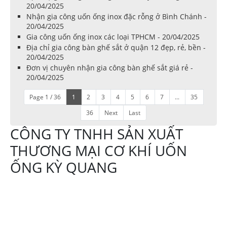
20/04/2025
Nhận gia công uốn ống inox đặc rỗng ở Bình Chánh -
20/04/2025
Gia công uốn ống inox các loại TPHCM - 20/04/2025
Địa chỉ gia công bàn ghế sắt ở quận 12 đẹp, rẻ, bền -
20/04/2025
Đơn vị chuyên nhận gia công bàn ghế sắt giá rẻ -
20/04/2025
Page 1 / 36
1
2
3
4
5
6
7
...
35
36
Next
Last
CÔNG TY TNHH SẢN XUẤT
THƯƠNG MẠI CƠ KHÍ UỐN
ỐNG KỲ QUANG
Địa chỉ:644 Tô Ký
xã Thới Tam Thôn,