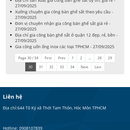
Địa chỉ sản xuất gia công bàn ghế sắt uy tín, giá rẻ -
27/09/2025
Xưởng chuyên gia công bàn ghế sắt theo yêu cầu -
27/09/2025
Đơn vị chuyên nhận gia công bàn ghế sắt giá rẻ -
27/09/2025
Địa chỉ gia công bàn ghế sắt ở quận 12 đẹp, rẻ, bền -
27/09/2025
Gia công uốn ống inox các loại TPHCM - 27/09/2025
Page 30 / 34
First
Prev
1
2
...
28
29
30
31
32
33
34
Next
Last
Liên hệ
Địa chỉ:644 Tô Ký xã Thới Tam Thôn, Hóc Môn TPHCM
Hotline: 0908107839