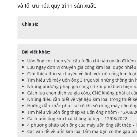
và tối ưu hóa quy trình sản xuất.
Chia sẻ:
Bài viết khác:
Uốn ống cnc theo yêu cầu ở địa chỉ nào uy tín đi kèm 
Lưu ngay đơn vị chuyên gia công kim loại được nhiều
Giới thiệu đơn vị chuyên về lĩnh vực uốn ống kim loại
Tìm hiểu về máy uốn ống 3 trục với những thông tin 
Những phương pháp gia công cơ khí phổ biến hiện na
Cách lựa chọn dịch vụ gia công CNC không phải ai cũn
Những điều cần biết về vật liệu kim loại trong thiết k
Hướng dẫn khắc phục sự cố khi sử dụng máy uốn ống 
Tìm hiểu về uốn ống thép và uốn ống nhôm - 12/08/2
Cách uốn ống kim loại không bị bẹp - 12/08/2022
4 phương pháp uốn ống của máy uốn ống sắt thép - 
Các vấn đề về uốn kim loại tấm mà bạn có thể gặp ph