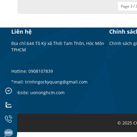
Page 3 / 
Liên hệ
Chính sác
Địa chỉ:644 Tô Ký xã Thới Tam Thôn, Hóc Môn
Chính sách g
TPHCM
Hotline: 0908107839
Email: trinhngockyquang@gmail.com
Website: uononghcm.com
© 2025 