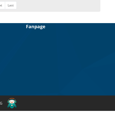
xt
Last
Fanpage
NG