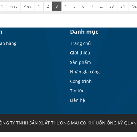
34
First
Prev
1
2
3
4
5
6
7
...
33
34
Ne
h
Danh mục
iao hàng
Trang chủ
Giới thiệu
Sản phẩm
Nhận gia công
Công trình
Tin tức
Liên hệ
CÔNG TY TNHH SẢN XUẤT THƯƠNG MẠI CƠ KHÍ UỐN ỐNG KỲ QUA