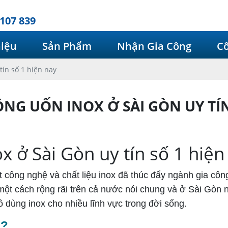
107 839
hiệu
Sản Phẩm
Nhận Gia Công
Cô
tín số 1 hiện nay
ÔNG UỐN INOX Ở SÀI GÒN UY TÍN
x ở Sài Gòn uy tín số 1 hiện
t công nghệ và chất liệu inox đã thúc đẩy ngành gia công
một cách rộng rãi trên cả nước nói chung và ở Sài Gòn n
ồ dùng inox cho nhiều lĩnh vực trong đời sống.
ì?