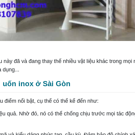
u này đã và đang thay thế nhiều vật liệu khác trong mọi mặ
a dụng...
ông uốn inox ở Sài Gòn
ểm nổi bật, cụ thể có thể kể đến như:
quả. Nhờ đó, nó có thể chống chịu trước mọi tác động kh
 và kiểu dáng phức tạp, cầu kỳ. Đảm bảo độ chính xác