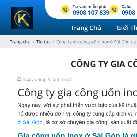
Tư vấn miễn phí:
Zalo:
0908 107 839
0908 
Trang Chủ
Giới T
Trang chủ
Tin tức
Công ty gia công uốn inox ở Sài Gòn uy 
CÔNG TY GIA C
Ngày đăng: 3 năm trước
Công ty gia công uốn ino
Ngày nay, với sự phát triển vượt bậc của kỹ thuậ
nó được nhiều đơn vị, công ty cung cấp dịch vụ 
ở Sài Gòn
, là cơ sở chuyên gia công, sản xuất đ
Gia công uốn inox ở Sài Gòn là g