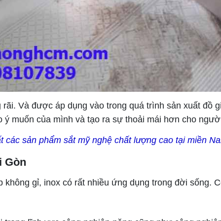
rãi. Và được áp dụng vào trong quá trình sản xuất đồ g
 ý muốn của mình và tạo ra sự thoải mái hơn cho ngườ
t các sản phẩm sắt mỹ nghệ chất lượng cao tại miền N
i Gòn
p không gỉ, inox có rất nhiều ứng dụng trong đời sống. 