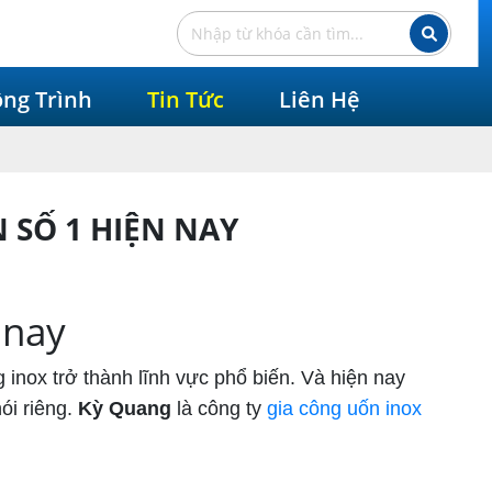
ng Trình
Tin Tức
Liên Hệ
 SỐ 1 HIỆN NAY
 nay
 inox trở thành lĩnh vực phổ biến. Và hiện nay
ói riêng.
Kỳ Quang
là công ty
gia công uốn inox