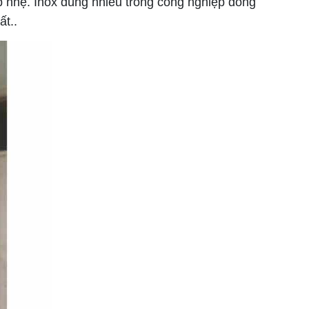
p nhẹ. Inox dùng nhiều trong công nghiệp đóng
ất..