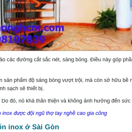
̉o các đường cắt sắc nét, sáng bóng. Điều này góp phâ
ản phẩm độ sáng bóng vượt trội, mà còn sở hữu bề mặ
h sạch sẽ thiết bị.
. Do đó, nó khá thân thiện và không ảnh hưởng đến sứ
inox được đội ngũ thợ tay nghề cao gia công
ốn inox ở Sài Gòn