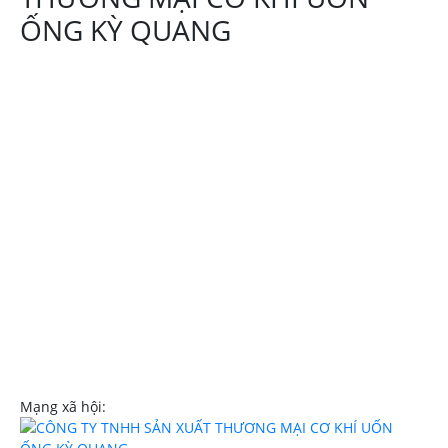
ỐNG KỲ QUANG
Địa chỉ:644 Tô Ký
xã Thới Tam Thôn,
Hóc Môn TPHCM
Hotline:
0908107839
Email:
trinhngockyquang@gmail.com
Website:
uononghcm.com
Mạng xã hội: