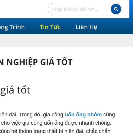
ng Trình
Tin Tức
Liên Hệ
 NGHIỆP GIÁ TỐT
iá tốt
iện đại. Trong đó, gia công
uốn ống nhôm
cũng
úp cho việc gia công uốn ống được nhanh chóng,
 hệ thống trang thiết bị hiện đại, chắc chắn