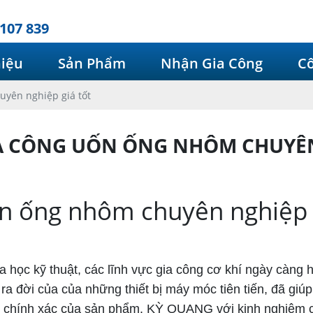
107 839
hiệu
Sản Phẩm
Nhận Gia Công
Cô
uyên nghiệp giá tốt
A CÔNG UỐN ỐNG NHÔM CHUYÊN
ốn ống nhôm chuyên nghiệp g
 học kỹ thuật, các lĩnh vực gia công cơ khí ngày càng h
ra đời của của những thiết bị máy móc tiên tiến, đã gi
chính xác của sản phẩm. KỲ QUANG với kinh nghiệm cùng