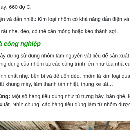
hảy: 660 độ C.
n và dẫn nhiệt: Kim loại nhôm có khả năng dẫn điện và d
rất nhẹ, dẻo, có thể cán mỏng hoặc kéo thành sợi.
à công nghiệp
y dựng sử dụng nhôm làm nguyên vật liệu để sản xuất 
g dụng của nhôm tại các công trình lớn như tòa nhà cao
ính chất nhẹ, bền bỉ và dễ uốn dẻo, nhôm là kim loại q
ất khung máy, làm thanh tản nhiệt, thùng xe tải…
dùng:
Một số hàng tiêu dùng như tủ trưng bày, bàn ghế,
uất. Nhìn chung, các hàng tiêu dùng làm từ nhôm được 