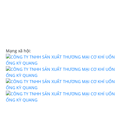
0908107839
Email:
trinhngockyquang@gmail.com
Website:
uononghcm.com
Mạng xã hội: