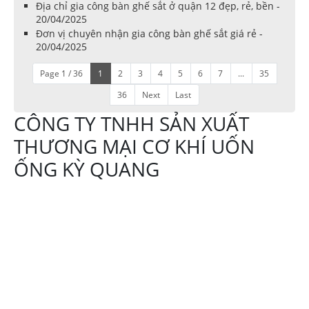
Địa chỉ gia công bàn ghế sắt ở quận 12 đẹp, rẻ, bền -
20/04/2025
Đơn vị chuyên nhận gia công bàn ghế sắt giá rẻ -
20/04/2025
Page 1 / 36
1
2
3
4
5
6
7
...
35
36
Next
Last
CÔNG TY TNHH SẢN XUẤT
THƯƠNG MẠI CƠ KHÍ UỐN
ỐNG KỲ QUANG
Địa chỉ:644 Tô Ký
xã Thới Tam Thôn,
Hóc Môn TPHCM
Hotline: