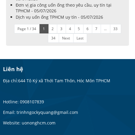
Đơn vị gia công uốn ống theo yêu cầu, uy tín tại
TPHCM - 05/07/2026
Dịch vụ uốn ống TPHCM uy tín - 05/07/2026
Page 1 / 34
1
2
3
4
5
6
7
...
33
34
Next
Last
Liên hệ
Địa chỉ:644 Tô Ký xã Thới Tam Thôn, Hóc Môn TPHCM
Hotline: 0908107839
Email: trinhngockyquang@gmail.com
Website: uononghcm.com