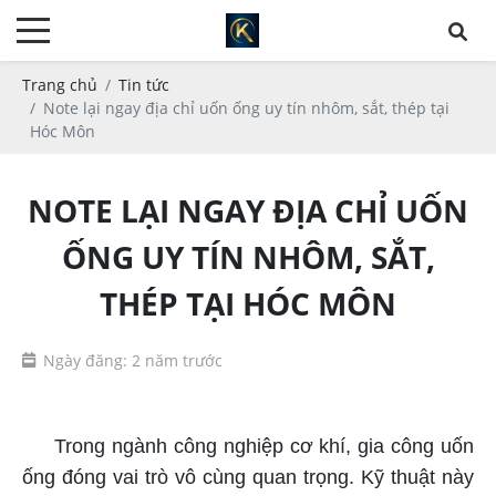
Trang chủ
Tin tức
Note lại ngay địa chỉ uốn ống uy tín nhôm, sắt, thép tại
Hóc Môn
NOTE LẠI NGAY ĐỊA CHỈ UỐN
ỐNG UY TÍN NHÔM, SẮT,
THÉP TẠI HÓC MÔN
Ngày đăng: 2 năm trước
địa chỉ uốn ống uy tín
Trong ngành công nghiệp cơ khí, gia công uốn
ống đóng vai trò vô cùng quan trọng. Kỹ thuật này