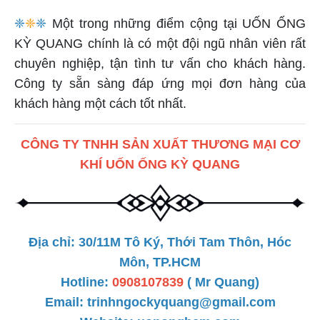
❈
❈
❈
Một trong những điểm cộng tại UỐN ỐNG
KỲ QUANG chính là có một đội ngũ nhân viên rất
chuyên nghiệp, tận tình tư vấn cho khách hàng.
Công ty sẵn sàng đáp ứng mọi đơn hàng của
khách hàng một cách tốt nhất.
CÔNG TY TNHH SẢN XUẤT THƯƠNG MẠI CƠ
KHÍ UỐN ỐNG KỲ QUANG
Địa chỉ: 30/11M Tô Ký, Thới Tam Thôn, Hóc
Môn, TP.HCM
Hotline:
0908107839
( Mr Quang)
Email: trinhngockyquang@gmail.com