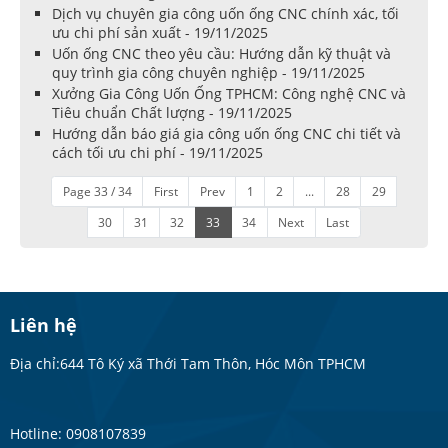
Dịch vụ chuyên gia công uốn ống CNC chính xác, tối
ưu chi phí sản xuất - 19/11/2025
Uốn ống CNC theo yêu cầu: Hướng dẫn kỹ thuật và
quy trình gia công chuyên nghiệp - 19/11/2025
Xưởng Gia Công Uốn Ống TPHCM: Công nghệ CNC và
Tiêu chuẩn Chất lượng - 19/11/2025
Hướng dẫn báo giá gia công uốn ống CNC chi tiết và
cách tối ưu chi phí - 19/11/2025
Page 33 / 34
First
Prev
1
2
...
28
29
30
31
32
33
34
Next
Last
Liên hệ
Địa chỉ:644 Tô Ký xã Thới Tam Thôn, Hóc Môn TPHCM
Hotline: 0908107839