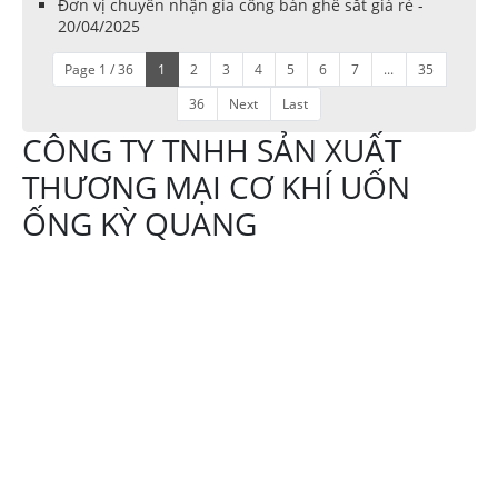
Đơn vị chuyên nhận gia công bàn ghế sắt giá rẻ -
20/04/2025
Page 1 / 36
1
2
3
4
5
6
7
...
35
36
Next
Last
CÔNG TY TNHH SẢN XUẤT
THƯƠNG MẠI CƠ KHÍ UỐN
ỐNG KỲ QUANG
Địa chỉ:644 Tô Ký
xã Thới Tam Thôn,
Hóc Môn TPHCM
Hotline:
0908107839