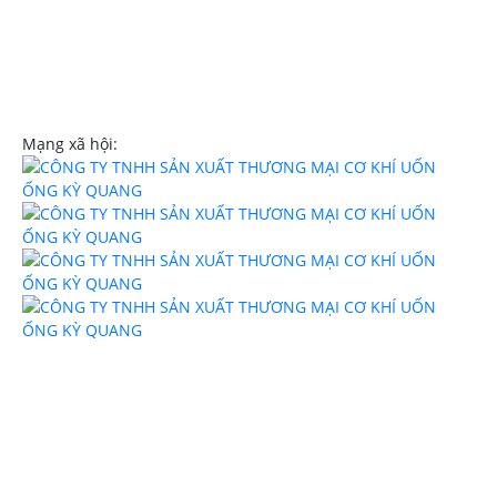
Email:
trinhngockyquang@gmail.com
Website:
uononghcm.com
Mạng xã hội: