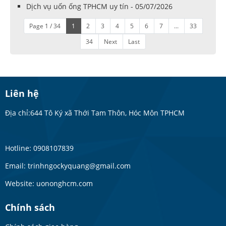
Dịch vụ uốn ống TPHCM uy tín - 05/07/2026
Page 1 / 34
1
2
3
4
5
6
7
...
33
34
Next
Last
Liên hệ
Địa chỉ:644 Tô Ký xã Thới Tam Thôn, Hóc Môn TPHCM
Hotline: 0908107839
Email: trinhngockyquang@gmail.com
Website: uononghcm.com
Chính sách