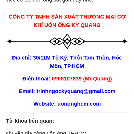
CÔNG TY TNHH SẢN XUẤT THƯƠNG MẠI CƠ
KHÍ UỐN ỐNG KỲ QUANG
Địa chỉ: 30/11M Tô Ký, Thới Tam Thôn, Hóc
Môn, TP.HCM
Điện thoại:
0908107839
(Mr Quang)
Email: trinhngockyquang@gmail.com
Website:
uononghcm.com
Từ khóa liên quan:
chuyên gia công uốn ống TPHCM