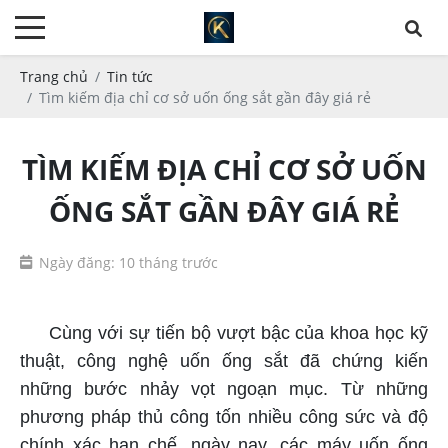
Trang chủ
Tin tức
Tìm kiếm địa chỉ cơ sở uốn ống sắt gần đây giá rẻ
TÌM KIẾM ĐỊA CHỈ CƠ SỞ UỐN
ỐNG SẮT GẦN ĐÂY GIÁ RẺ
Ngày đăng: 10 tháng trước
cơ sở uốn ống sắt gần đây
Cùng với sự tiến bộ vượt bậc của khoa học kỹ
thuật, công nghệ uốn ống sắt đã chứng kiến
những bước nhảy vọt ngoạn mục. Từ những
phương pháp thủ công tốn nhiều công sức và độ
chính xác hạn chế, ngày nay, các máy uốn ống