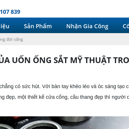
107 839
hiệu
Sản Phẩm
Nhận Gia Công
Cô
ong đời sống
A UỐN ỐNG SẮT MỸ THUẬT TR
ng có sức hút. Với bàn tay khéo léo và óc sáng tạo củ
ng đẹp, một thiết kế cửa cổng, cầu thang đẹp thì người 