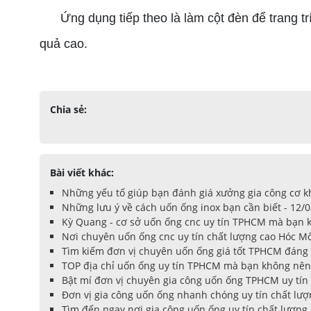
Ứng dụng tiếp theo là làm cột đèn để trang trí
quả cao.
Chia sẻ:
Bài viết khác:
Những yếu tố giúp bạn đánh giá xưởng gia công cơ khí
Những lưu ý về cách uốn ống inox bạn cần biết - 12/
Kỳ Quang - cơ sở uốn ống cnc uy tín TPHCM mà bạn k
Nơi chuyên uốn ống cnc uy tín chất lượng cao Hóc M
Tìm kiếm đơn vị chuyên uốn ống giá tốt TPHCM đáng t
TOP địa chỉ uốn ống uy tín TPHCM mà bạn không nên
Bật mí đơn vị chuyên gia công uốn ống TPHCM uy tín
Đơn vị gia công uốn ống nhanh chóng uy tín chất lượ
Tìm đến ngay nơi gia công uốn ống uy tín chất lượng g