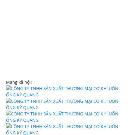
Hóc Môn TPHCM
Hotline:
0908107839
Email:
trinhngockyquang@gmail.com
Website:
uononghcm.com
Mạng xã hội: