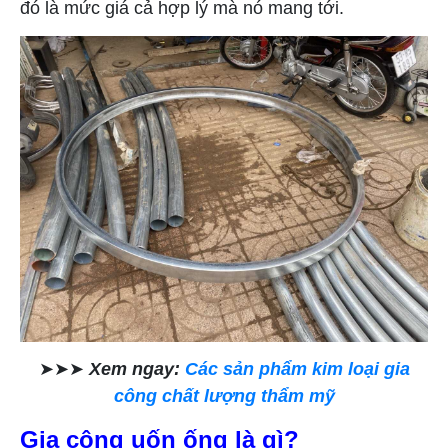
đó là mức giá cả hợp lý mà nó mang tới.
➤➤➤
Xem ngay:
Các sản phẩm kim loại gia
công chất lượng thẩm mỹ
Gia công uốn ống là gì?