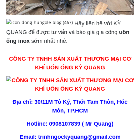
Hãy liên hệ với KỲ
QUANG để được tư vấn và báo giá gia công
uốn
ống inox
sớm nhất nhé.
CÔNG TY TNHH SẢN XUẤT THƯƠNG MẠI CƠ
KHÍ UỐN ỐNG KỲ QUANG
Địa chỉ: 30/11M Tô Ký, Thới Tam Thôn, Hóc
Môn, TP.HCM
Hotline:
0908107839 ( Mr Quang)
Email: trinhngockyquang@gmail.com