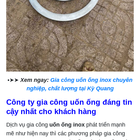
•➤➤
Xem ngay:
Gia công uốn ống inox chuyên
nghiệp, chất lượng tại Kỳ Quang
Công ty gia công uốn ống đáng tin
cậy nhất cho khách hàng
Dịch vụ gia công
uốn ống inox
phát triển mạnh
mẽ như hiện nay thì các phương pháp gia công