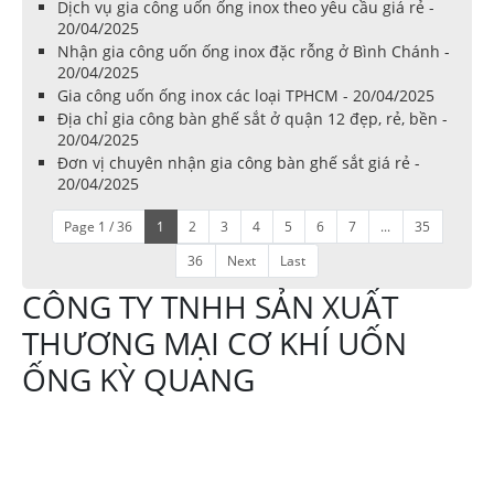
Dịch vụ gia công uốn ống inox theo yêu cầu giá rẻ -
20/04/2025
Nhận gia công uốn ống inox đặc rỗng ở Bình Chánh -
20/04/2025
Gia công uốn ống inox các loại TPHCM - 20/04/2025
Địa chỉ gia công bàn ghế sắt ở quận 12 đẹp, rẻ, bền -
20/04/2025
Đơn vị chuyên nhận gia công bàn ghế sắt giá rẻ -
20/04/2025
Page 1 / 36
1
2
3
4
5
6
7
...
35
36
Next
Last
CÔNG TY TNHH SẢN XUẤT
THƯƠNG MẠI CƠ KHÍ UỐN
ỐNG KỲ QUANG
Địa chỉ:644 Tô Ký
xã Thới Tam Thôn,