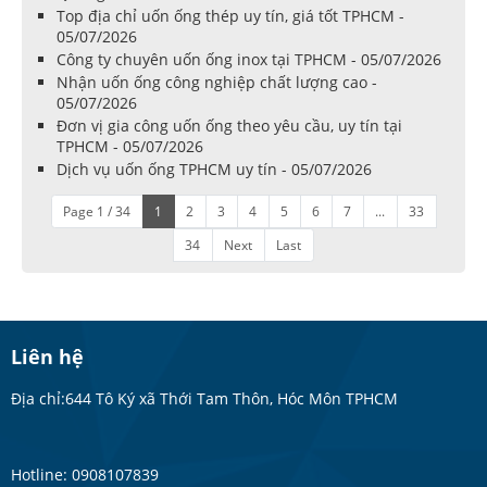
Top địa chỉ uốn ống thép uy tín, giá tốt TPHCM -
05/07/2026
Công ty chuyên uốn ống inox tại TPHCM - 05/07/2026
Nhận uốn ống công nghiệp chất lượng cao -
05/07/2026
Đơn vị gia công uốn ống theo yêu cầu, uy tín tại
TPHCM - 05/07/2026
Dịch vụ uốn ống TPHCM uy tín - 05/07/2026
Page 1 / 34
1
2
3
4
5
6
7
...
33
34
Next
Last
Liên hệ
Địa chỉ:644 Tô Ký xã Thới Tam Thôn, Hóc Môn TPHCM
Hotline: 0908107839