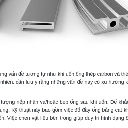
 vấn đề tương tự như khi uốn ống thép carbon và thé
nhiên, cần lưu ý rằng những vấn đề này có xu hướng kh
ợng nếp nhăn và/hoặc bẹp ống sau khi uốn. Để khắc p
ụng. Kỹ thuật này bao gồm việc đổ đầy ống bằng cát kh
ốn. Việc chèn vật liệu bên trong giúp duy trì hình dạn