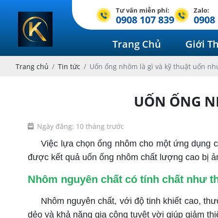
Tư vấn miễn phí:
Zalo:
0908 107 839
0908 
Trang Chủ
Giới T
Trang chủ
Tin tức
Uốn ống nhôm là gì và kỹ thuật uốn nh
UỐN ỐNG NH
Ngày đăng: 10 tháng trước
Việc lựa chọn ống nhôm cho một ứng dụng cụ th
được kết quả uốn ống nhôm chất lượng cao bị ản
Nhôm nguyên chất có tính chất như t
Nhôm nguyên chất, với độ tinh khiết cao, thườ
dẻo và khả năng gia công tuyệt vời giúp giảm thi