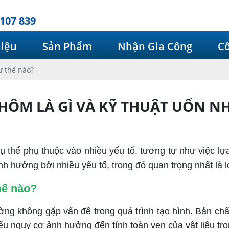
107 839
hiệu
Sản Phẩm
Nhận Gia Công
Cô
ư thế nào?
ÔM LÀ GÌ VÀ KỸ THUẬT UỐN N
ể phụ thuộc vào nhiều yếu tố, tương tự như việc lựa c
h hưởng bởi nhiều yếu tố, trong đó quan trọng nhất là
hế nào?
ng không gặp vấn đề trong quá trình tạo hình. Bản ch
ểu nguy cơ ảnh hưởng đến tính toàn vẹn của vật liệu tro