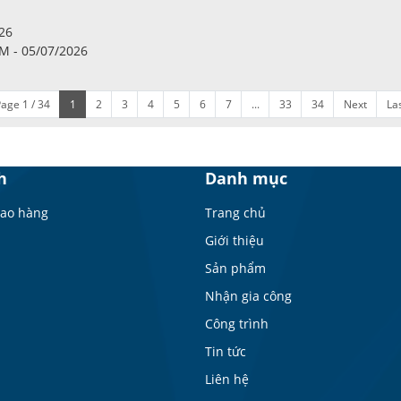
26
CM - 05/07/2026
age 1 / 34
1
2
3
4
5
6
7
...
33
34
Next
La
h
Danh mục
iao hàng
Trang chủ
Giới thiệu
Sản phẩm
Nhận gia công
Công trình
Tin tức
Liên hệ