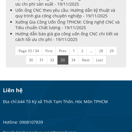
ưu chi phí sản xuất - 19/11/2025
Uốn ống CNC theo yêu cầu: Hướng dẫn kỹ thuật và
quy trình gia công chuyên nghiệp - 19/11/2025
Xưởng Gia Công Uốn Ống TPHCM: Công nghệ CNC và
Tiêu chuẩn Chất lượng - 19/11/2025
Hướng dẫn báo giá gia công uốn ống CNC chi tiết và
cách tối ưu chi phí - 19/11/2025
Page 33 / 34
First
Prev
1
2
...
28
29
30
31
32
33
34
Next
Last
Liên hệ
Địa chỉ:644 Tô Ký xã Thới Tam Thôn, Hóc Môn TPHCM
Hotline: 0908107839