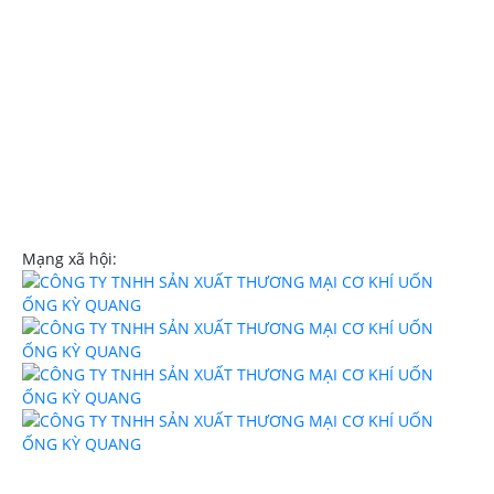
Hotline:
0908107839
Email:
trinhngockyquang@gmail.com
Website:
uononghcm.com
Mạng xã hội: