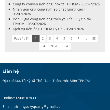
Công ty chuyên uốn ống inox tại TPHCM - 05/07/2026
Nhận uốn ống công nghiệp chất lượng cao -
05/07/2026
Đơn vị gia công uốn ống theo yêu cầu, uy tín tại
TPHCM - 05/07/2026
Dịch vụ uốn ống TPHCM uy tín - 05/07/2026
Page 1 / 34
1
2
3
4
5
6
7
...
33
34
Next
Last
Liên hệ
Địa chỉ:644 Tô Ký xã Thới Tam Thôn, Hóc Môn TPHCM
Hotline: 0908107839
Email: trinhngockyquang@gmail.com