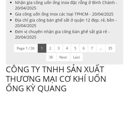
Nhận gia công uốn ống inox đặc rỗng ở Bình Chánh -
20/04/2025
Gia công uốn ống inox các loại TPHCM - 20/04/2025
Địa chỉ gia công bàn ghế sắt ở quận 12 đẹp, rẻ, bền -
20/04/2025
Đơn vị chuyên nhận gia công bàn ghế sắt giá rẻ -
20/04/2025
Page 1 / 36
1
2
3
4
5
6
7
...
35
36
Next
Last
CÔNG TY TNHH SẢN XUẤT
THƯƠNG MẠI CƠ KHÍ UỐN
ỐNG KỲ QUANG
Địa chỉ:644 Tô Ký
xã Thới Tam Thôn,
Hóc Môn TPHCM