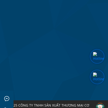
© 2025 CÔNG TY TNHH SẢN XUẤT THƯƠNG MẠI CƠ