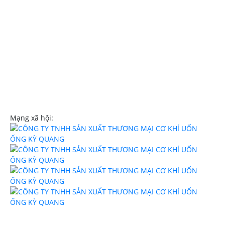
Hotline:
0908107839
Email:
trinhngockyquang@gmail.com
Website:
uononghcm.com
Mạng xã hội: