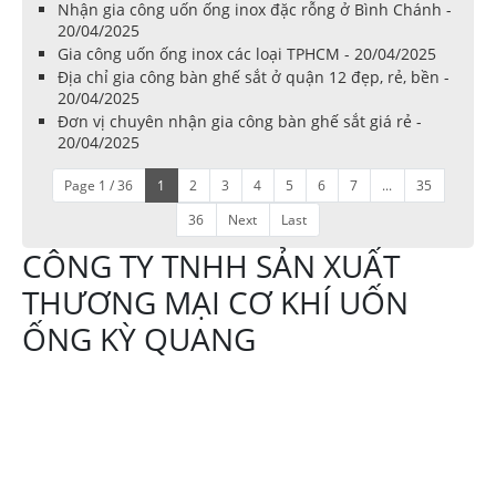
Nhận gia công uốn ống inox đặc rỗng ở Bình Chánh -
20/04/2025
Gia công uốn ống inox các loại TPHCM - 20/04/2025
Địa chỉ gia công bàn ghế sắt ở quận 12 đẹp, rẻ, bền -
20/04/2025
Đơn vị chuyên nhận gia công bàn ghế sắt giá rẻ -
20/04/2025
Page 1 / 36
1
2
3
4
5
6
7
...
35
36
Next
Last
CÔNG TY TNHH SẢN XUẤT
THƯƠNG MẠI CƠ KHÍ UỐN
ỐNG KỲ QUANG
Địa chỉ:644 Tô Ký
xã Thới Tam Thôn,
Hóc Môn TPHCM