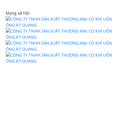
uononghcm.com
Mạng xã hội: