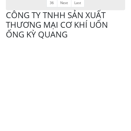
36
Next
Last
CÔNG TY TNHH SẢN XUẤT
THƯƠNG MẠI CƠ KHÍ UỐN
ỐNG KỲ QUANG
Địa chỉ:644 Tô Ký
xã Thới Tam Thôn,
Hóc Môn TPHCM
Hotline:
0908107839
Email:
trinhngockyquang@gmail.com
Website: